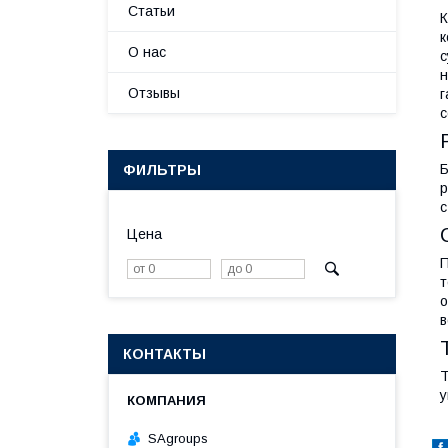
Статьи
К
к
О нас
с
н
Отзывы
г
с
Б
ФИЛЬТРЫ
р
с
Цена
П
т
о
в
КОНТАКТЫ
Т
у
SAgroups