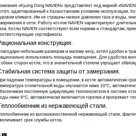
омпания «Kyung Dong NAVIEN» представляет под маркой «NAVIEN
отёл, адаптированный к Казахстанским условиям эксплуатации. К
уровом климате. Им не страшны низкое давление газа и воды, он
апряжения в сети. Работу котлов NAVIEN характеризуют длительн
аза. Котлы NAVIEN соответствуют всем нормам и стандартам, при
оответствующие сертификаты.
Рациональная конструкция.
лагодаря небольшим размерам и малому весу, котёл удобен в тран
ационально использовать площадь помещения. Для удобства мон
 обеих сторон котла, что в значительной степени упрощает обвязк
Стабильная система защиты от замерзания.
ри падении температуры в помещении, в котле автоматически ср
емпература отопительной воды опускается ниже 10°С, автоматиче
беспечивая постоянную циркуляцию теплоносителя в системе ото
оды ниже 6°С, автоматически включается горелка и прогревает те
Теплообменник из нержавеющей стали.
еплообменник из высококачественной нержавеющей стали, фактич
величивает срок службы котла.