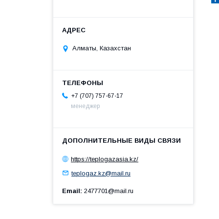
Алматы, Казахстан
+7 (707) 757-67-17
менеджер
https://teplogazasia.kz/
teplogaz.kz@mail.ru
Email
2477701@mail.ru