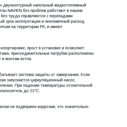
» двухконтурный напольный жидкотопливный
отлы NAVIEN без проблем работают в нашем
и без труда справляются с перепадами
ый срок эксплуатации и экономичный расход
нятым на территории РК, и имеют
спортировке, прост в установке и позволяет
тажа, присоединительные патрубки расположены
у и монтаж котла.
абатывает система защиты от замерзания. Если
ски запускается циркуляционный насос,
пления. При падении температуры отопительной
плоноситель до 21°С.
ески не подвержен коррозии, что значительно