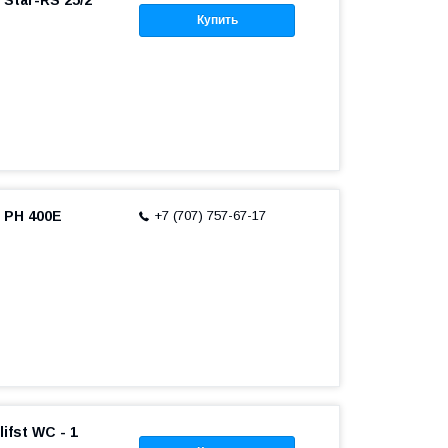
Star-RS 25/2
Купить
 PH 400Е
+7 (707) 757-67-17
ifst WC - 1