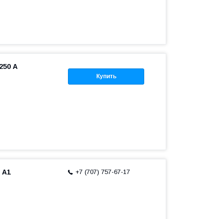
250 А
Купить
 А1
+7 (707) 757-67-17