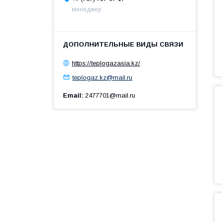
менеджер
https://teplogazasia.kz/
teplogaz.kz@mail.ru
Email
2477701@mail.ru