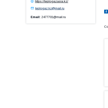
https://teplogazasia.kz/
teplogaz.kz@mail.ru
Email
2477701@mail.ru