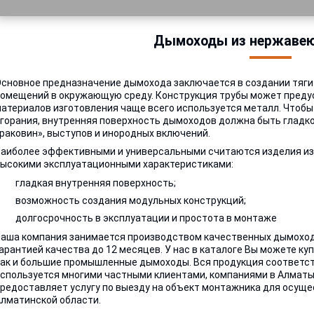
Дымоходы из нержаве
сновное предназначение дымохода заключается в создании тяги 
омещений в окружающую среду. Конструкция трубы может предус
атериалов изготовления чаще всего используется металл. Чтоб
горания, внутренняя поверхность дымоходов должна быть гладко
раковин», выступов и инородных включений.
аиболее эффективными и универсальными считаются изделия и
ысокими эксплуатационными характеристиками:
гладкая внутренняя поверхность;
возможность создания модульных конструкций;
долгосрочность в эксплуатации и простота в монтаже
аша компания занимается производством качественных дымоходо
арантией качества до 12 месяцев. У нас в каталоге Вы можете к
ак и большие промышленные дымоходы. Вся продукция соответс
спользуется многими частными клиентами, компаниями в Алматы 
редоставляет услугу по выезду на объект монтажника для осуще
лматинской области.