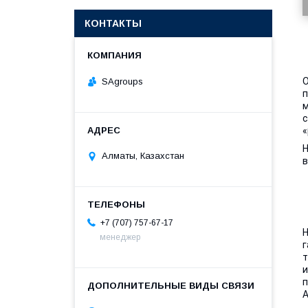
КОНТАКТЫ
О
SAgroups
п
м
с
«
Н
Алматы, Казахстан
в
+7 (707) 757-67-17
Н
менеджер
г
т
и
п
А