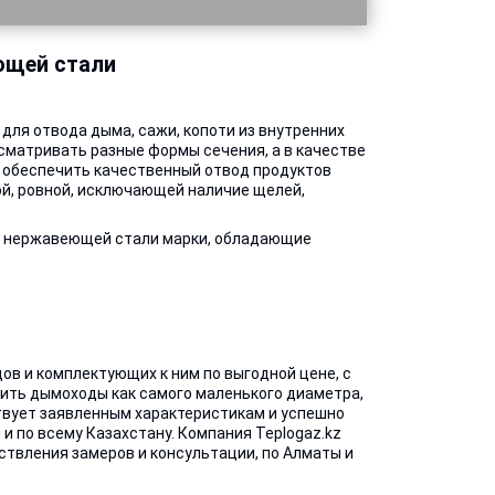
ющей стали
для отвода дыма, сажи, копоти из внутренних
матривать разные формы сечения, а в качестве
ы обеспечить качественный отвод продуктов
й, ровной, исключающей наличие щелей,
з нержавеющей стали марки, обладающие
в и комплектующих к ним по выгодной цене, с
упить дымоходы как самого маленького диаметра,
твует заявленным характеристикам и успешно
и по всему Казахстану. Компания Teplogaz.kz
ствления замеров и консультации, по Алматы и