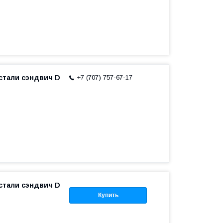
тали сэндвич D
+7 (707) 757-67-17
тали сэндвич D
Купить