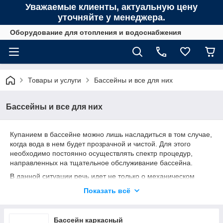
Уважаемые клиенты, актуальную цену
уточняйте у менеджера.
Оборудование для отопления и водоснабжения
Товары и услуги
Бассейны и все для них
Бассейны и все для них
Купанием в бассейне можно лишь насладиться в том случае,
когда вода в нем будет прозрачной и чистой. Для этого
необходимо постоянно осуществлять спектр процедур,
направленных на тщательное обслуживание бассейна.
В данной ситуации речь идет не только о механическом
очищении чаши конструкции, но и использование
Показать всё
специальных химических препаратов, как с целью
профилактики появления различных загрязнений в воде, так
и для непосредственной очистки бассейна. Только
Бассейн каркасный