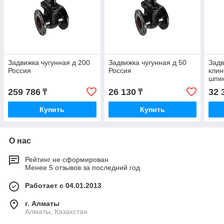
Задвижка чугунная д 200
Задвижка чугунная д 50
Задв
Россия
Россия
кли
шпи
259 786
26 130
32 
₸
₸
Купить
Купить
О нас
Рейтинг не сформирован
Менее 5 отзывов за последний год
Работает с 04.01.2013
г. Алматы
Алматы, Казахстан