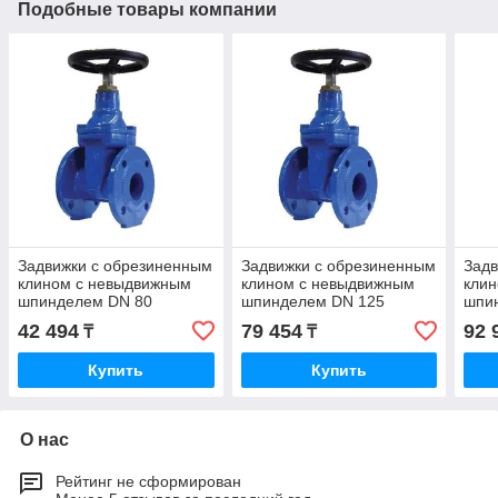
Подобные товары компании
Задвижки с обрезиненным
Задвижки с обрезиненным
Задв
клином с невыдвижным
клином с невыдвижным
кли
шпинделем DN 80
шпинделем DN 125
шпи
42 494
79 454
92 
₸
₸
Купить
Купить
О нас
Рейтинг не сформирован