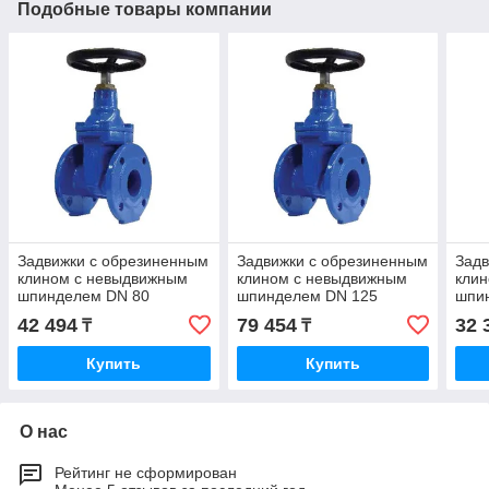
Подобные товары компании
Задвижки с обрезиненным
Задвижки с обрезиненным
Задв
клином с невыдвижным
клином с невыдвижным
кли
шпинделем DN 80
шпинделем DN 125
шпи
42 494
79 454
32 
₸
₸
Купить
Купить
О нас
Рейтинг не сформирован