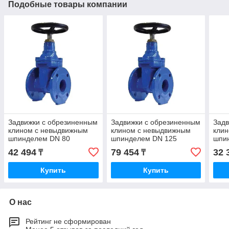
Подобные товары компании
Задвижки с обрезиненным
Задвижки с обрезиненным
Задв
клином с невыдвижным
клином с невыдвижным
кли
шпинделем DN 80
шпинделем DN 125
шпи
42 494
79 454
32 
₸
₸
Купить
Купить
О нас
Рейтинг не сформирован