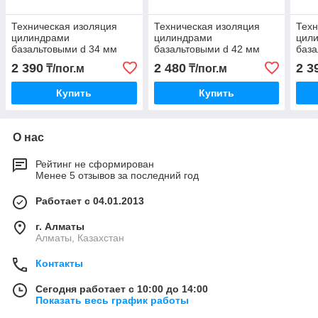
Техническая изоляция
Техническая изоляция
Техн
цилиндрами
цилиндрами
цил
базальтовыми d 34 мм
базальтовыми d 42 мм
база
2 390
2 480
2 3
₸/пог.м
₸/пог.м
Купить
Купить
О нас
Рейтинг не сформирован
Менее 5 отзывов за последний год
Работает с 04.01.2013
г. Алматы
Алматы, Казахстан
Контакты
Сегодня работает с 10:00 до 14:00
Показать весь график работы