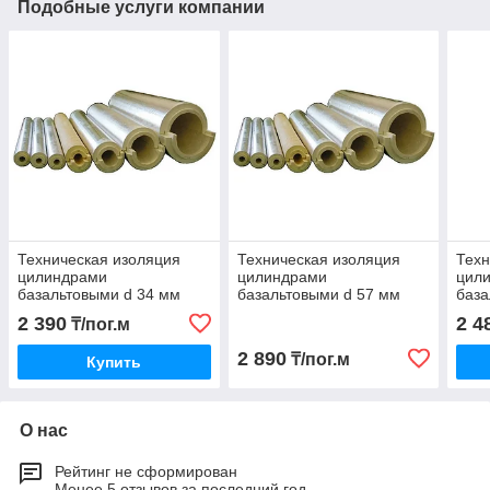
Подобные услуги компании
Техническая изоляция
Техническая изоляция
Техн
цилиндрами
цилиндрами
цил
базальтовыми d 34 мм
базальтовыми d 57 мм
база
2 390
2 4
₸/пог.м
2 890
₸/пог.м
Купить
О нас
Рейтинг не сформирован
Менее 5 отзывов за последний год