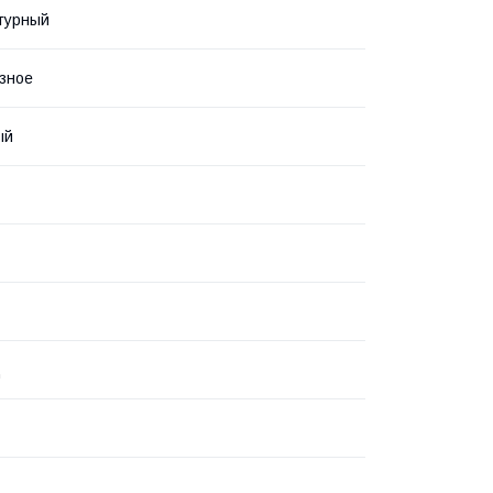
турный
зное
ый
д