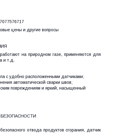
077576717
товые цены и другие вопросы
НИЯ
 работают на природном газе, применяются для
 и т.д.
тла с удобно расположенными датчиками;
нения автоматической сварки швов;
ческим повреждениям и яркий, насыщенный
 БЕЗОПАСНОСТИ
 безопасного отвода продуктов сгорания, датчик