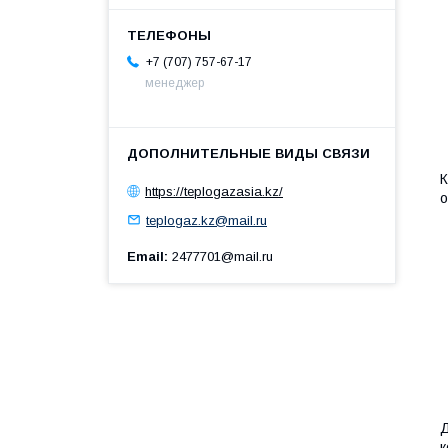
+7 (707) 757-67-17
менеджер
К
https://teplogazasia.kz/
о
teplogaz.kz@mail.ru
Email
2477701@mail.ru
Д
к