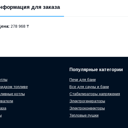
нформация для заказа
Цена:
278 968 ₸
Популярные категории
отлы
Печи для бани
жидком топливе
Все для сауны и бани
ливные котлы
Стабилизаторы напряжения
еватели
Электрогенераторы
газа
Электроконвекторы
ы
Тепловые пушки