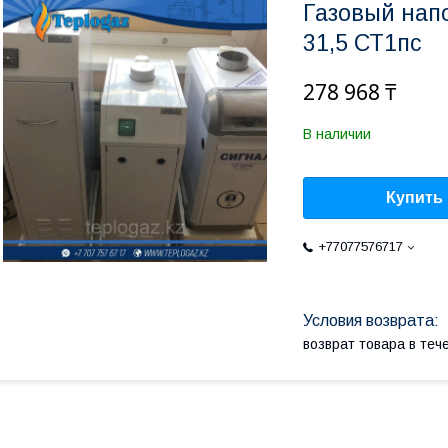
Газовый нап
31,5 СТ1пс
278 968 ₸
В наличии
Купить
+77077576717
возврат товара в те