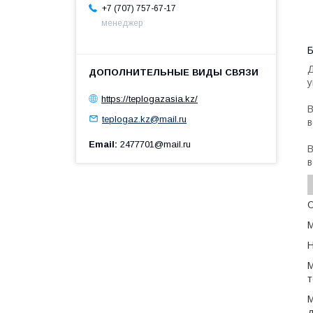
+7 (707) 757-67-17
менеджер
Б
Д
у
https://teplogazasia.kz/
В
teplogaz.kz@mail.ru
в
Email
2477701@mail.ru
В
в
М
т
М