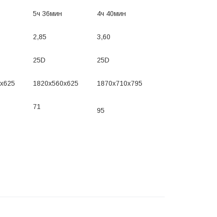
5ч 36мин
4ч 40мин
2,85
3,60
25D
25D
x625
1820x560x625
1870x710x795
71
95