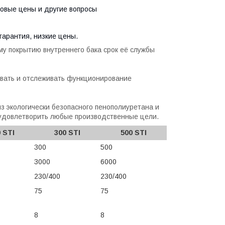
товые цены и другие вопросы
гарантия, низкие цены.
у покрытию внутреннего бака срок её службы
ивать и отслеживать функционирование
 экологически безопасного пенополиуретана и
 удовлетворить любые производственные цели.
 STI
300 STI
500 STI
300
500
3000
6000
230/400
230/400
75
75
8
8