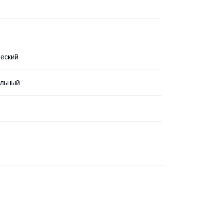
еский
ельный