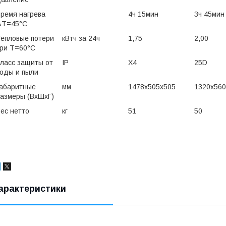
ремя нагрева
4ч 15мин
3ч 45мин
ΔT=45°C
епловые потери
кВтч за 24ч
1,75
2,00
ри Т=60°C
ласс защиты от
IP
X4
25D
оды и пыли
абаритные
мм
1478x505x505
1320x560
азмеры (ВхШхГ)
ес нетто
кг
51
50
арактеристики