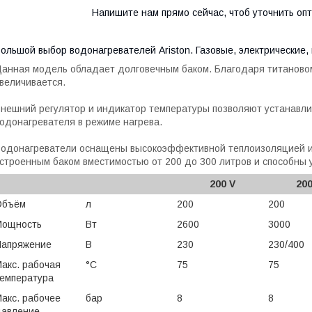
Напишите нам прямо сейчас, чтоб уточнить оп
ольшой выбор водонагревателей Ariston. Газовые, электрические, 
анная модель обладает долговечным баком. Благодаря титановом
величивается.
нешний регулятор и индикатор температуры позволяют устанавл
одонагревателя в режиме нагрева.
одонагреватели оснащены высокоэффективной теплоизоляцией из
строенным баком вместимостью от 200 до 300 литров и способны
200 V
200
Объём
л
200
200
Мощность
Вт
2600
3000
Напряжение
В
230
230/400
акс. рабочая
°С
75
75
емпература
акс. рабочее
бар
8
8
давление