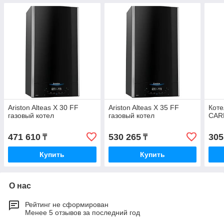
Ariston Alteas X 30 FF
Ariston Alteas X 35 FF
Коте
газовый котел
газовый котел
CAR
471 610
530 265
305
₸
₸
Купить
Купить
О нас
Рейтинг не сформирован
Менее 5 отзывов за последний год