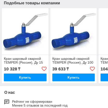
Подобные товары компании
Кран шаровый сварной
Кран шаровый сварной
Кра
TEMPER (Россия), Ду 15
TEMPER (Россия), Ду 100
TEMP
10 328
39 633
104
₸
₸
Купить
Купить
О нас
Рейтинг не сформирован
Менее 5 отзывов за последний год