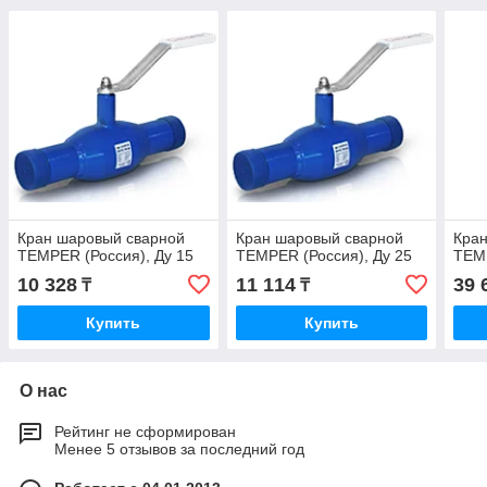
Кран шаровый сварной
Кран шаровый сварной
Кра
TEMPER (Россия), Ду 15
TEMPER (Россия), Ду 25
TEMP
10 328
11 114
39 
₸
₸
Купить
Купить
О нас
Рейтинг не сформирован
Менее 5 отзывов за последний год