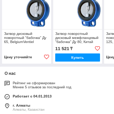
Затвор дисковый
Затвор поворотный
Затв
поворотный "бабочка" Ду
дисковый межфланцевый
пово
65, BelgiumVentiel
"бабочка" Ду 80, Китай
125,
(Бельгия)
(Бел
11 521
₸
Цену уточняйте
Цен
Купить
О нас
Рейтинг не сформирован
Менее 5 отзывов за последний год
Работает с 04.01.2013
г. Алматы
Алматы, Казахстан