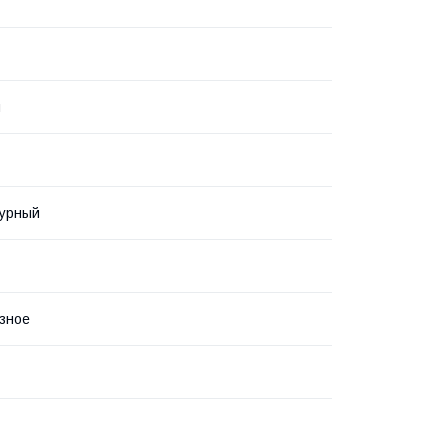
я
турный
зное