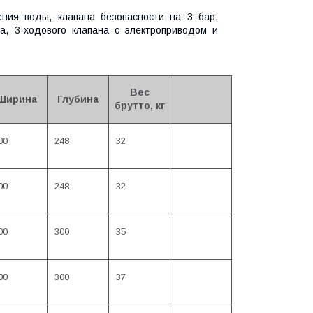
ения воды, клапана безопасности на 3 бар,
са, 3-ходового клапана с электроприводом и
Вес
Ширина
Глубина
брутто, кг
00
248
32
00
248
32
00
300
35
00
300
37