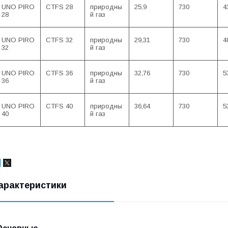
UNO PIRO
CTFS 28
природны
25,9
730
4
28
й газ
UNO PIRO
CTFS 32
природны
29,31
730
4
32
й газ
UNO PIRO
CTFS 36
природны
32,76
730
5
36
й газ
UNO PIRO
CTFS 40
природны
36,64
730
5
40
й газ
арактеристики