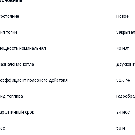
Основные
остояние
Новое
ип топки
Закрыта
ощность номинальная
40 кВт
азначение котла
Двухкон
оэффициент полезного действия
91.6 %
ид топлива
Газообра
арантийный срок
24 мес
ес
50 кг