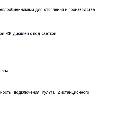
теплообменниками для отопления и производства
ой ЖК-дисплей с под-светкой;
в;
пана;
жность подключения пульта дистанционного