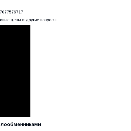
077576717
товые цены и другие вопросы
еплообменниками