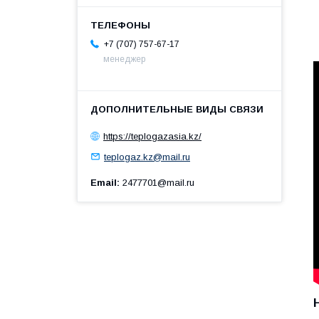
+7 (707) 757-67-17
менеджер
https://teplogazasia.kz/
teplogaz.kz@mail.ru
Email
2477701@mail.ru