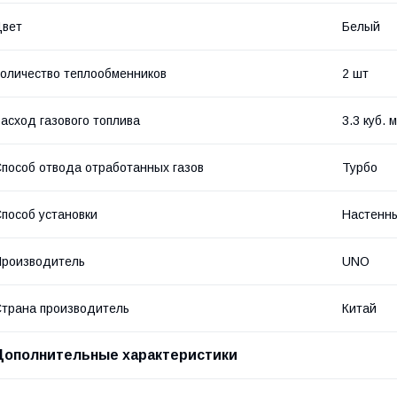
Цвет
Белый
оличество теплообменников
2 шт
асход газового топлива
3.3 куб. 
пособ отвода отработанных газов
Турбо
пособ установки
Настенн
роизводитель
UNO
трана производитель
Китай
Дополнительные характеристики