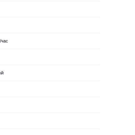
м/час
ый