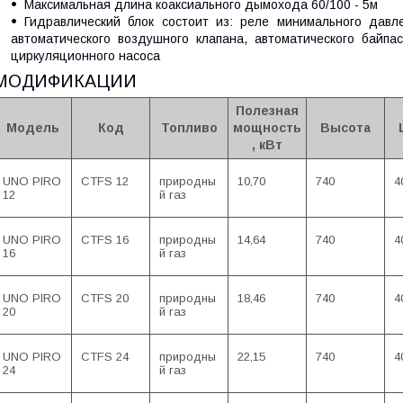
Максимальная длина коаксиального дымохода 60/100 - 5м
Гидравлический блок состоит из: реле минимального давл
автоматического воздушного клапана, автоматического байпа
циркуляционного насоса
МОДИФИКАЦИИ
Полезная
Модель
Код
Топливо
мощность
Высота
, кВт
UNO PIRO
CTFS 12
природны
10,70
740
4
12
й газ
UNO PIRO
CTFS 16
природны
14,64
740
4
16
й газ
UNO PIRO
CTFS 20
природны
18,46
740
4
20
й газ
UNO PIRO
CTFS 24
природны
22,15
740
4
24
й газ