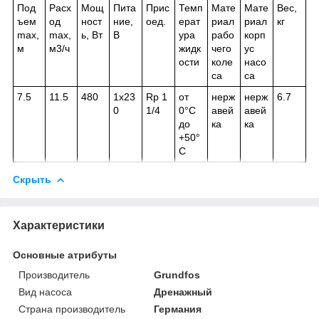
Под
Расх
Мощ
Пита
Прис
Темп
Мате
Мате
Вес,
ъем
од
ност
ние,
оед.
ерат
риал
риал
кг
max,
max,
ь, Вт
В
ура
рабо
корп
м
м3/ч
жидк
чего
ус
ости
коле
насо
са
са
7.5
11.5
480
1х23
Rp 1
от
нерж
нерж
6.7
0
1/4
0°С
авей
авей
до
ка
ка
+50°
С
Скрыть
Характеристики
Основные атрибуты
Производитель
Grundfos
Вид насоса
Дренажный
Страна производитель
Германия