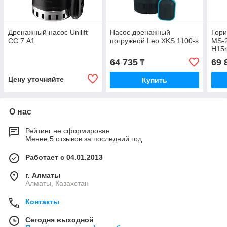
Дренажный насос Unilift
Насос дренажный
Гори
СС 7 А1
погружной Leo XKS 1100-s
MS-2
H15
64 735
69 
₸
Цену уточняйте
Купить
О нас
Рейтинг не сформирован
Менее 5 отзывов за последний год
Работает с 04.01.2013
г. Алматы
Алматы, Казахстан
Контакты
Сегодня выходной