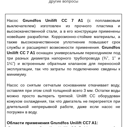
другие вопросы
Насос
Grundfos Unilift CC 7 A1
(с поплавковым
выключателем) изготовлен из прочного пластика и
высококачественной стали, а в его конструкции применены
новейшие разработки. Коррозионно-стойкие материалы, а
также высококачественное уплотнение повышают срок
службы и расширяют возможности применения.
Grundfos
Unilift CC 7 A1
оснащен универсальным переходником под
три разных диаметра напорного трубопровода (¾”, 1” и
1¼”) и встроенным обратным клапаном для переносной
эксплуатации, так что затраты по подключению сведены к
минимуму.
Насос со снятым сетчатым основанием откачивает воду,
оставляя при этом слой толщиной всего 3 мм. Остатки воды
можно просто вытереть тряпкой. Unilift CC оборудован
кожухом охлаждения, так что двигатель не перегреется при
длительной непрерывной работе, даже если насос не
погружен в воду.
Области применения Grundfos Unilift CC7 A1: