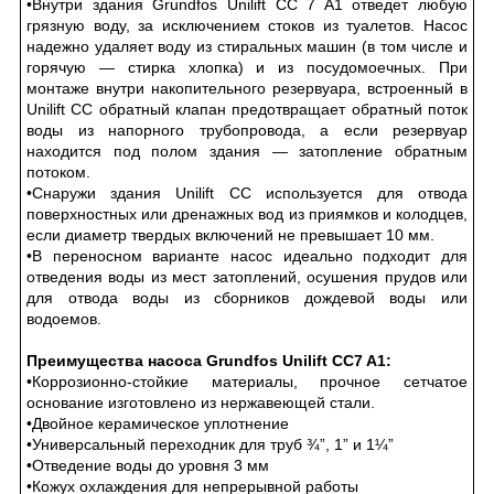
•Внутри здания Grundfos Unilift CC 7 A1 отведет любую
грязную воду, за исключением стоков из туалетов. Насос
надежно удаляет воду из стиральных машин (в том числе и
горячую — стирка хлопка) и из посудомоечных. При
монтаже внутри накопительного резервуара, встроенный в
Unilift CC обратный клапан предотвращает обратный поток
воды из напорного трубопровода, а если резервуар
находится под полом здания — затопление обратным
потоком.
•Снаружи здания Unilift CC используется для отвода
поверхностных или дренажных вод из приямков и колодцев,
если диаметр твердых включений не превышает 10 мм.
•В переносном варианте насос идеально подходит для
отведения воды из мест затоплений, осушения прудов или
для отвода воды из сборников дождевой воды или
водоемов.
Преимущества насоса Grundfos Unilift CC7 A1:
•Коррозионно-стойкие материалы, прочное сетчатое
основание изготовлено из нержавеющей стали.
•Двойное керамическое уплотнение
•Универсальный переходник для труб ¾”, 1” и 1¼”
•Отведение воды до уровня 3 мм
•Кожух охлаждения для непрерывной работы