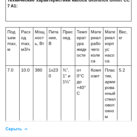
7 A1:
Под
Расх
Мощ
Пита
Прис
Темп
Мате
Мате
Вес,
ъем
од
ност
ние,
оед.
ерат
риал
риал
кг
max,
max,
ь, Вт
В
ура
рабо
корп
м
м3/ч
жидк
чего
ус
ости
коле
насо
са
са
7.0
10.0
380
1х23
¾”,
от
Комп
Плас
5.2
0
1” и
0°С
озит
тик,
1¼”
до
арми
+40°
рова
С
нный
стекл
овол
окно
м
Скрыть