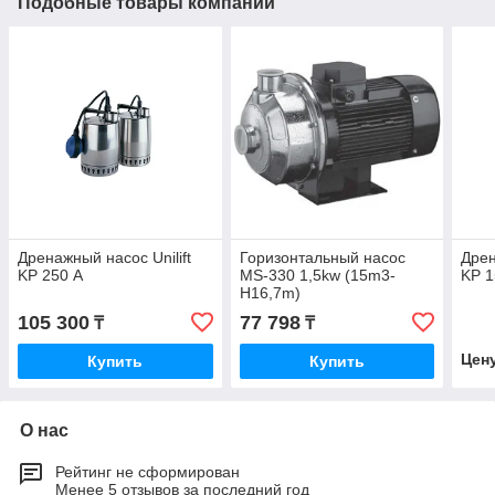
Подобные товары компании
Дренажный насос Unilift
Горизонтальный насос
Дрен
KP 250 А
MS-330 1,5kw (15m3-
KP 1
H16,7m)
105 300
77 798
₸
₸
Цен
Купить
Купить
О нас
Рейтинг не сформирован
Менее 5 отзывов за последний год