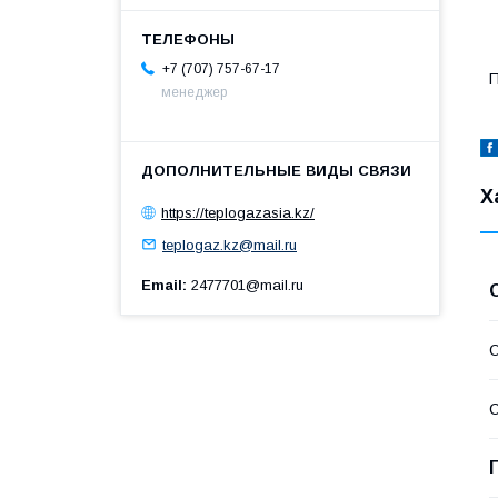
+7 (707) 757-67-17
П
менеджер
Х
https://teplogazasia.kz/
teplogaz.kz@mail.ru
Email
2477701@mail.ru
О
С