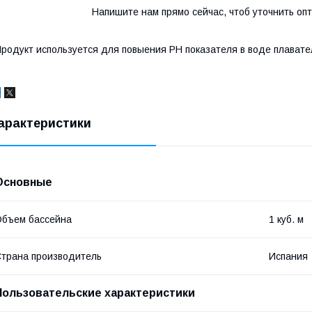
Напишите нам прямо сейчас, чтоб уточнить оп
родукт используется для повыения PH показателя в воде плават
арактеристики
Основные
бъем бассейна
1 куб. м
трана производитель
Испания
Пользовательские характеристики