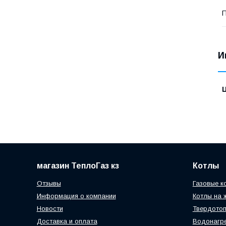
П
И
магазин ТеплоГаз кз
Котлы
Отзывы
Газовые к
Информация о компании
Котлы на 
Новости
Твердотоп
Доставка и оплата
Водонагр