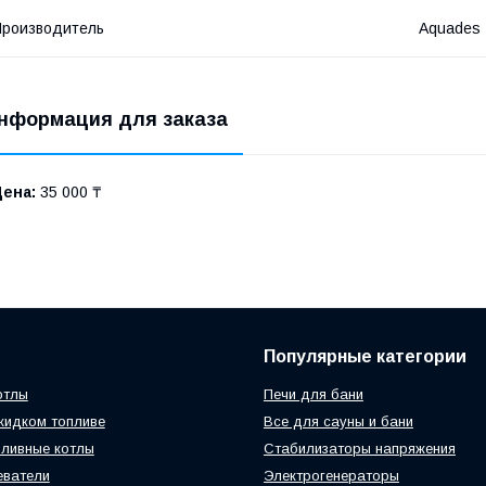
роизводитель
Aquades
нформация для заказа
Цена:
35 000 ₸
Популярные категории
отлы
Печи для бани
жидком топливе
Все для сауны и бани
ливные котлы
Стабилизаторы напряжения
еватели
Электрогенераторы