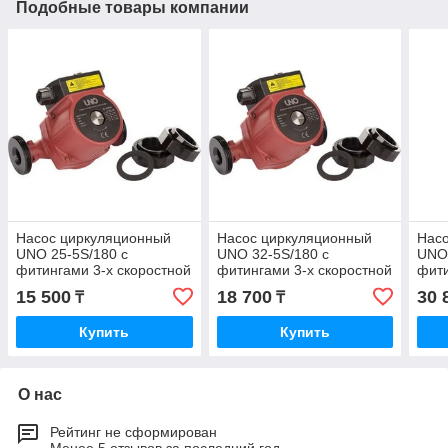
Подобные товары компании
Насос циркуляционный
Насос циркуляционный
Нас
UNO 25-5S/180 с
UNO 32-5S/180 с
UNO 
фитингами 3-х скоростной
фитингами 3-х скоростной
фити
15 500
18 700
30 
₸
₸
Купить
Купить
О нас
Рейтинг не сформирован