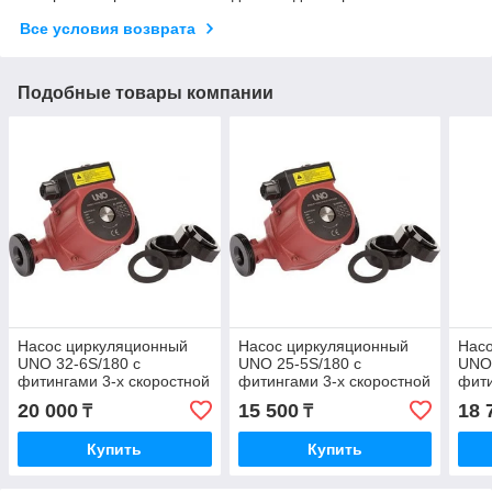
Все условия возврата
Подобные товары компании
Насос циркуляционный
Насос циркуляционный
Нас
UNO 32-6S/180 с
UNO 25-5S/180 с
UNO 
фитингами 3-х скоростной
фитингами 3-х скоростной
фити
20 000
15 500
18 
₸
₸
Купить
Купить