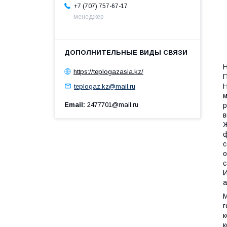
+7 (707) 757-67-17
менеджер
Н
https://teplogazasia.kz/
П
Н
teplogaz.kz@mail.ru
м
Email
2477701@mail.ru
р
в
Ж
ф
с
о
с
И
а
М
г
к
к