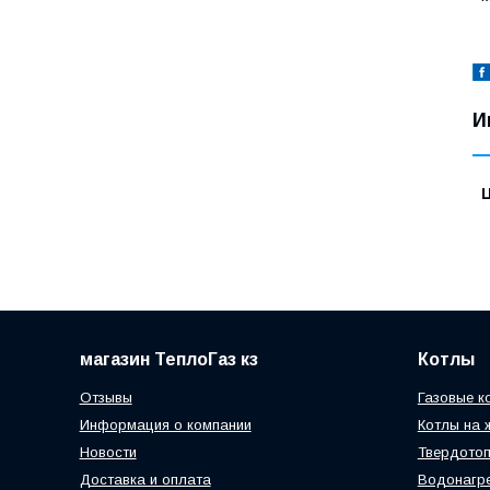
И
магазин ТеплоГаз кз
Котлы
Отзывы
Газовые к
Информация о компании
Котлы на 
Новости
Твердотоп
Доставка и оплата
Водонагр