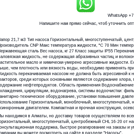
WhatsApp +77
Напишите нам прямо сейчас, чтоб уточнить оп
апор 21,7 м3 Тип насоса Горизонтальный, многоступенчатый, це
роизводитель CNP Макс температура жидкости, °С 70 Мин темпера
ержавеющая сталь Вес насоса, кг 27 Класс защиты IP55 Перекачи
аловязкая жидкость, не содержащая абразивных частиц и волокон
астительное масло и химически-умерено агрессивные жидкости. Е
ыше, чем плотность или вязкость воды, необходимо применять п
идкость перекачиваемая насосом не должна быть агрессивной к 
акторов, среди которых основными являются содержание хлора, п
одержание нефтепродуктов. Область применения Водоснабжение,
хлаждения, циркуляции, водонагрева, системы водоочистки: фил
анитарно-техническое оборудование, установки повышения давле
спользование Горизонтальный, моноблочный, многоступенчатый,
синхронным двигателем. Компактная и прочная конструкция, осев
ы находимся в Алматы, но доставку товаров осуществляем по все
оризонтальный, многоступенчатый, центробежный CHL 16-20 от н
онсультационная поддержка, быстрое реагирование на заказы и
омпании вы можете посмотреть на сайте в разделе "Насосы".