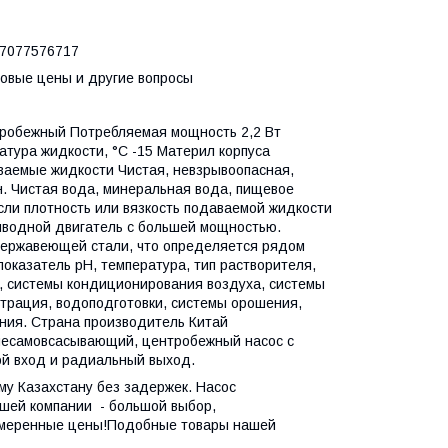
077576717
товые цены и другие вопросы
нтробежный Потребляемая мощность 2,2 Вт
тура жидкости, °С -15 Материл корпуса
ваемые жидкости Чистая, невзрывоопасная,
. Чистая вода, минеральная вода, пищевое
сли плотность или вязкость подаваемой жидкости
риводной двигатель с большей мощностью.
нержавеющей стали, что определяется рядом
оказатель pH, температура, тип растворителя,
 системы кондиционирования воздуха, системы
ьтрация, водоподготовки, системы орошения,
ния. Страна производитель Китай
 несамовсасывающий, центробежный насос с
ой вход и радиальный выход.
му Казахстану без задержек. Насос
ашей компании - большой выбор,
 умеренные цены!Подобные товары нашей