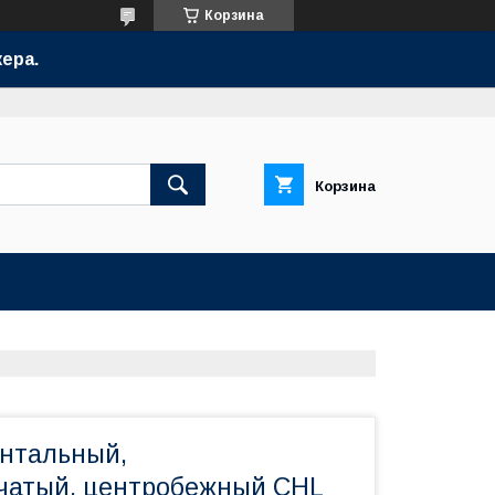
Корзина
ера.
Корзина
онтальный,
чатый, центробежный CHL