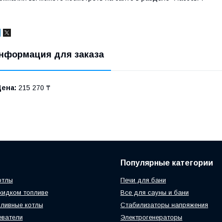
нформация для заказа
Цена:
215 270 ₸
Популярные категории
отлы
Печи для бани
жидком топливе
Все для сауны и бани
ливные котлы
Стабилизаторы напряжения
еватели
Электрогенераторы