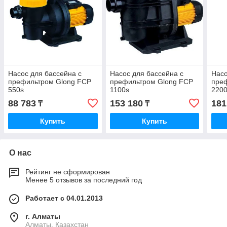
Насос для бассейна с
Насос для бассейна с
Насо
префильтром Glong FCP
префильтром Glong FCP
пре
550s
1100s
220
88 783
153 180
181
₸
₸
Купить
Купить
О нас
Рейтинг не сформирован
Менее 5 отзывов за последний год
Работает с 04.01.2013
г. Алматы
Алматы, Казахстан