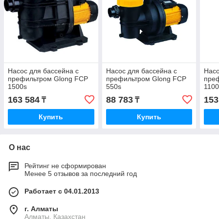
Насос для бассейна с
Насос для бассейна с
Насо
префильтром Glong FCP
префильтром Glong FCP
пре
1500s
550s
1100
163 584
88 783
153
₸
₸
Купить
Купить
О нас
Рейтинг не сформирован
Менее 5 отзывов за последний год
Работает с 04.01.2013
г. Алматы
Алматы, Казахстан