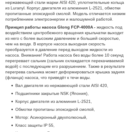
нержавеющей стали марки AISI 420, уплотнительные кольца
из Luranyl. Корпус двигателя из алюминия L-2521, обмотки
пропитанные эпоксидной смолой. Модель отличается низким
потреблением электроэнергии и малошумной работой.
Принцип работы насоса Glong FCP-4000A -
жидкость под
воздействием центробежного вращения крыльчатки выходит
из него с более высоким давлением и большей скоростью,
чем на входе. В корпусе насоса выходная скорость
преобразуется в давление перед выходом жидкости из
насоса. Внимание! Работа насоса без воды более 10 секунд
перегревает сальник (сальник охлаждается перекачиваемой
водой) с последующим его разрушением. Также в результате
перегрева сальника может деформироваться крышка задняя
(фланца) насоса, что приведёт к течи воды.
Вал двигателя из нержавеющей стали AISI 420,
Подшипники закрытые NSK (Япония),
Корпус двигателя из алюминия L-2521,
Обмотки пропитаны эпоксидной смолой,
Мотор: Асинхронный двухполюсный,
Класс защиты IP 55,