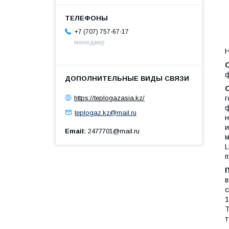
+7 (707) 757-67-17
менеджер
Н
ф
г
https://teplogazasia.kz/
ф
teplogaz.kz@mail.ru
н
и
Email
2477701@mail.ru
м
L
п
в
с
1
Т
т