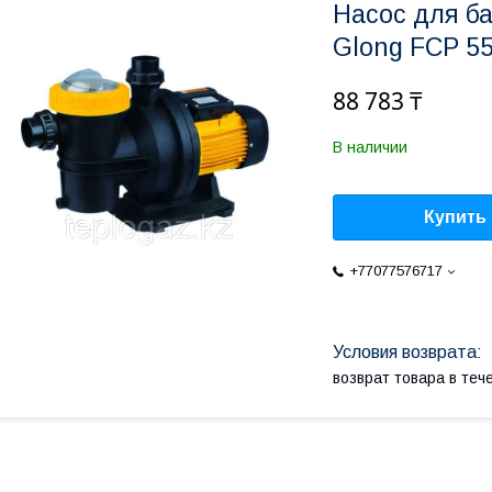
Насос для б
Glong FCP 5
88 783 ₸
В наличии
Купить
+77077576717
возврат товара в те