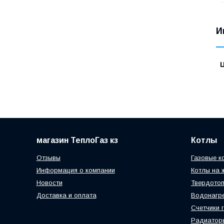
И
магазин ТеплоГаз кз
Котлы
Отзывы
Газовые к
Информация о компании
Котлы на 
Новости
Твердотоп
Доставка и оплата
Водонагр
Счетчики 
Радиатор