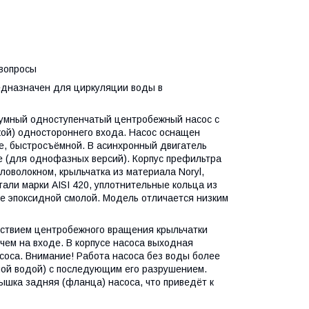
 вопросы
едназначен для циркуляции воды в
умный одноступенчатый центробежный насос с
кой) одностороннего входа. Насос оснащен
е, быстросъёмной. В асинхронный двигатель
е (для однофазных версий). Корпус префильтра
оволокном, крыльчатка из материала Noryl,
али марки AISI 420, уплотнительные кольца из
ые эпоксидной смолой. Модель отличается низким
ствием центробежного вращения крыльчатки
чем на входе. В корпусе насоса выходная
соса. Внимание! Работа насоса без воды более
мой водой) с последующим его разрушением.
ышка задняя (фланца) насоса, что приведёт к