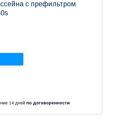
ассейна с префильтром
50s
чение 14 дней
по договоренности