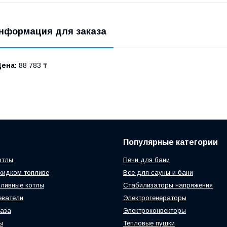
нформация для заказа
Цена:
88 783 ₸
Популярные категории
отлы
Печи для бани
жидком топливе
Все для сауны и бани
ливные котлы
Стабилизаторы напряжения
еватели
Электрогенераторы
газа
Электроконвекторы
ы
Тепловые пушки