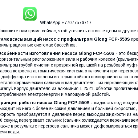
WhatsApp +77077576717
апишите нам прямо сейчас, чтоб уточнить оптовые цены и другие
Самовсасывающий насос с префильтром Glong FCP-550S
пр
ильтрационных системах бассейнов.
Особенности изготовления насоса Glong FCP-550S
-
это бесш
оризонтальным расположением вала и рабочим колесом (крыльчат
ильтром грубой очистки с прозрачной крышкой на резьбовой муфт
асоса встроена автоматическая система отключения при перегрев
 диффузора изготовлены из термостойкого полипропилена со стекл
еталлокерамический сальник и вал двигателя - из нержавеющей ст
uranyl. Корпус двигателя из алюминия L-2521, обмотки пропитанн
отреблением электроэнергии и малошумной работой.
Принцип работы насоса Glong FCP-550S -
жидкость под воздей
ыходит из него с более высоким давлением и большей скоростью, 
корость преобразуется в давление перед выходом жидкости из на
0 секунд перегревает сальник (сальник охлаждается перекачивае
акже в результате перегрева сальника может деформироваться кр
ечи воды.