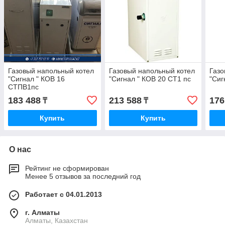
Газовый напольный котел
Газовый напольный котел
Газо
"Сигнал " КОВ 16
"Сигнал " КОВ 20 СТ1 пс
"Сиг
СТПВ1пс
183 488
213 588
176
₸
₸
Купить
Купить
О нас
Рейтинг не сформирован
Менее 5 отзывов за последний год
Работает с 04.01.2013
г. Алматы
Алматы, Казахстан