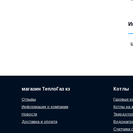
И
магазин ТеплоГаз кз
Котлы
Отзывы
Газовые к
Информация о компании
Котлы на 
Новости
Твердотоп
Доставка и оплата
Водонагр
Счетчики 