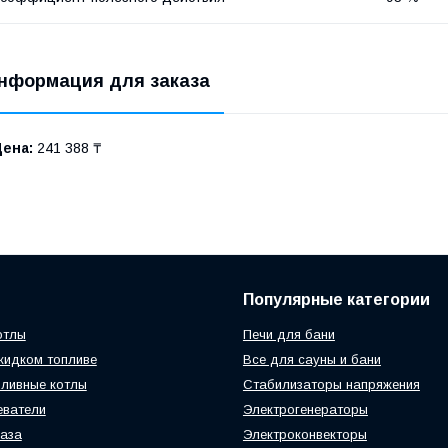
нформация для заказа
Цена:
241 388 ₸
Популярные категории
отлы
Печи для бани
жидком топливе
Все для сауны и бани
ливные котлы
Стабилизаторы напряжения
еватели
Электрогенераторы
газа
Электроконвекторы