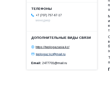
п
п
о
+7 (707) 757-67-17
менеджер
и
к
т
С
в
б
https://teplogazasia.kz/
э
teplogaz.kz@mail.ru
о
Email
2477701@mail.ru