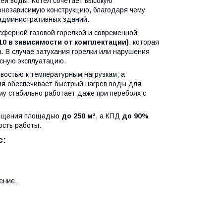
ей воды. Котел сочетает высокую
онезависимую конструкцию, благодаря чему
 административных зданий.
сферной газовой горелкой и современной
 710 в зависимости от комплектации)
, которая
. В случае затухания горелки или нарушения
асную эксплуатацию.
востью к температурным нагрузкам, а
ия обеспечивает быстрый нагрев воды для
му стабильно работает даже при перебоях с
мещения площадью
до 250 м²
, а КПД
до 90%
ость работы.
с:
ение.