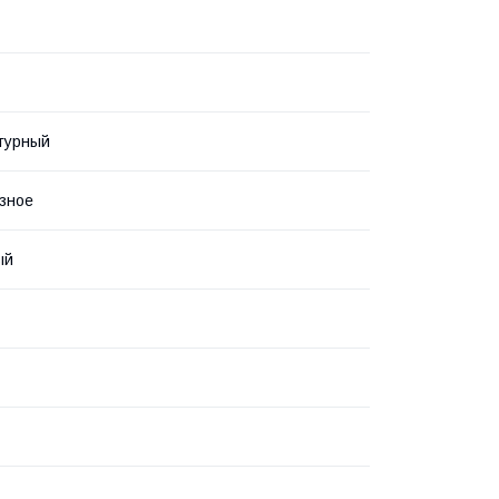
турный
зное
ый