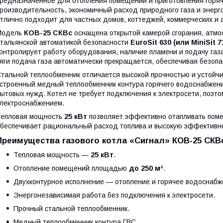
редназначенное для отопления помещений и приготовления горяч
роизводительность, экономичный расход природного газа и энерг
тлично подходит для частных домов, коттеджей, коммерческих и
Модель
КОВ-25 СКВс
оснащена открытой камерой сгорания, атмо
тальянской автоматикой безопасности
EuroSit 630 (или MiniSit
онтролирует работу оборудования, наличие пламени и подачу газа
яги подача газа автоматически прекращается, обеспечивая безоп
тальной теплообменник отличается высокой прочностью и устойчи
строенный медный теплообменник контура горячего водоснабжен
ытовых нужд. Котел не требует подключения к электросети, поэто
лектроснабжением.
Тепловая мощность
25 кВт
позволяет эффективно отапливать по
беспечивает рациональный расход топлива и высокую эффективн
Преимущества газового котла «Сигнал» КОВ-25 СКВ
Тепловая мощность —
25 кВт
.
Отопление помещений площадью
до 250 м²
.
Двухконтурное исполнение — отопление и горячее водоснабж
Энергонезависимая работа без подключения к электросети.
Прочный стальной теплообменник.
Медный теплообменник контура ГВС.