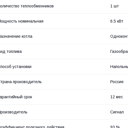
оличество теплообменников
1 шт
ощность номинальная
6.5 кВт
азначение котла
Однокон
ид топлива
Газообра
пособ установки
Напольн
трана производитель
Россия
арантийный срок
12 мес
роизводитель
Сигнал
оэффициент полезного действия
93 %