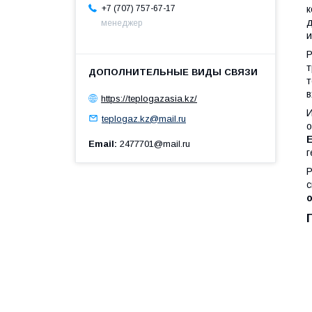
к
+7 (707) 757-67-17
д
менеджер
и
Р
т
т
в
https://teplogazasia.kz/
teplogaz.kz@mail.ru
о
Email
2477701@mail.ru
г
Р
с
о