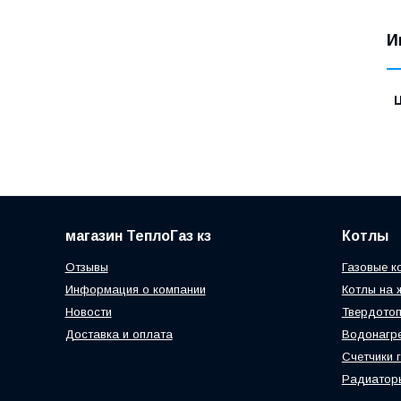
И
магазин ТеплоГаз кз
Котлы
Отзывы
Газовые к
Информация о компании
Котлы на 
Новости
Твердотоп
Доставка и оплата
Водонагр
Счетчики 
Радиатор