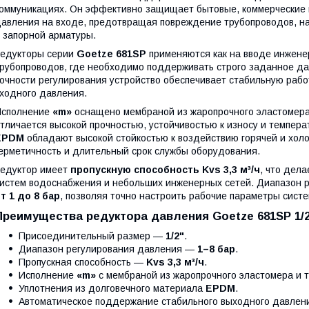
оммуникациях. Он эффективно защищает бытовые, коммерческие
авления на входе, предотвращая повреждение трубопроводов, на
 запорной арматуры.
едукторы серии
Goetze 681SP
применяются как на вводе инженер
рубопроводов, где необходимо поддерживать строго заданное да
очности регулирования устройство обеспечивает стабильную раб
ходного давления.
Исполнение
«m»
оснащено мембраной из жаропрочного эластомера 
тличается высокой прочностью, устойчивостью к износу и темпер
EPDM
обладают высокой стойкостью к воздействию горячей и хол
ерметичность и длительный срок службы оборудования.
едуктор имеет
пропускную способность Kvs 3,3 м³/ч
, что дел
истем водоснабжения и небольших инженерных сетей. Диапазон 
т 1 до 8 бар
, позволяя точно настроить рабочие параметры сист
Преимущества редуктора давления Goetze 681SP 1/2
Присоединительный размер —
1/2"
.
Диапазон регулирования давления —
1–8 бар
.
Пропускная способность —
Kvs 3,3 м³/ч
.
Исполнение
«m»
с мембраной из жаропрочного эластомера и т
Уплотнения из долговечного материала
EPDM
.
Автоматическое поддержание стабильного выходного давлен