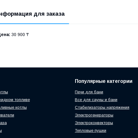
нформация для заказа
Цена:
30 900 ₸
Популярные категории
отлы
Печи для бани
жидком топливе
Все для сауны и бани
ливные котлы
Стабилизаторы напряжения
еватели
Электрогенераторы
газа
Электроконвекторы
ы
Тепловые пушки