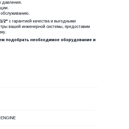
в давления.
ации.
 обслуживанию.
1/2"
с гарантией качества и выгодными
етры вашей инженерной системы, предоставим
ку.
жем подобрать необходимое оборудование и
 ENGINE