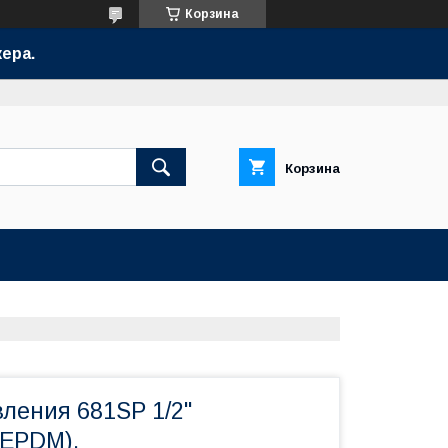
Корзина
ера.
Корзина
ления 681SP 1/2"
 EPDM),