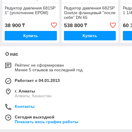
Редуктор давления 681SP
Редуктор давления 682SP
Реду
1" (уплотнение EPDM)
Goetze фланцевый "после
1 1/
себя" DN 65
38 900
538 800
60 
₸
₸
Купить
Купить
О нас
Рейтинг не сформирован
Менее 5 отзывов за последний год
Работает с 04.01.2013
г. Алматы
Алматы, Казахстан
Контакты
Сегодня выходной
Показать весь график работы