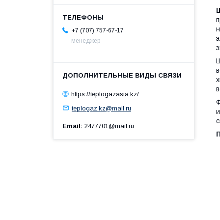
п
н
+7 (707) 757-67-17
э
менеджер
э
Ш
в
х
в
https://teplogazasia.kz/
Ф
teplogaz.kz@mail.ru
и
с
Email
2477701@mail.ru