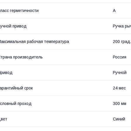
ласс герметичности
А
учной привод
Ручка ры
аксимальная рабочая температура
200 град
трана производитель
Россия
Привод
Ручной
арантийный срок
24 мес
словный проход
300 мм
Цвет
Синий