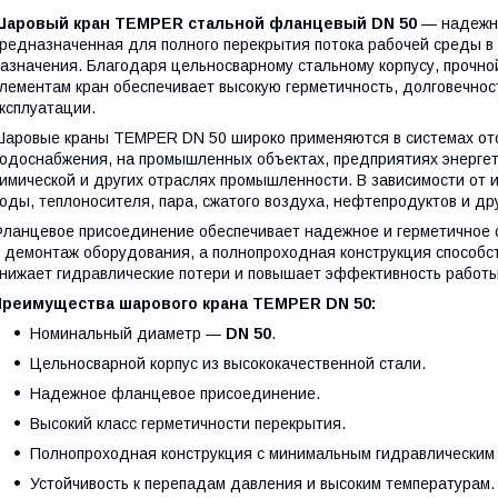
Шаровый кран TEMPER стальной фланцевый DN 50
— надежна
редназначенная для полного перекрытия потока рабочей среды в
азначения. Благодаря цельносварному стальному корпусу, прочно
лементам кран обеспечивает высокую герметичность, долговечнос
ксплуатации.
аровые краны TEMPER DN 50 широко применяются в системах отоп
одоснабжения, на промышленных объектах, предприятиях энергети
имической и других отраслях промышленности. В зависимости от 
оды, теплоносителя, пара, сжатого воздуха, нефтепродуктов и др
ланцевое присоединение обеспечивает надежное и герметичное 
 демонтаж оборудования, а полнопроходная конструкция способ
нижает гидравлические потери и повышает эффективность работ
Преимущества шарового крана TEMPER DN 50:
Номинальный диаметр —
DN 50
.
Цельносварной корпус из высококачественной стали.
Надежное фланцевое присоединение.
Высокий класс герметичности перекрытия.
Полнопроходная конструкция с минимальным гидравлическим
Устойчивость к перепадам давления и высоким температурам.