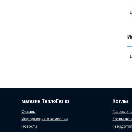
Д
И
магазин ТеплоГаз кз
Котлы
Отзывы
Газовые к
Информация о компании
Котлы на 
Новости
Твердотоп