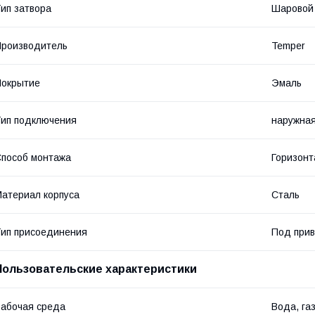
ип затвора
Шаровой
роизводитель
Temper
Покрытие
Эмаль
ип подключения
наружна
пособ монтажа
Горизонт
атериал корпуса
Сталь
ип присоединения
Под прив
Пользовательские характеристики
абочая среда
Вода, га