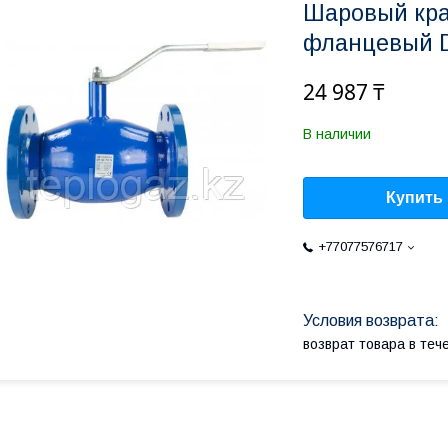
Шаровый кр
фланцевый 
24 987 ₸
В наличии
Купить
+77077576717
возврат товара в те