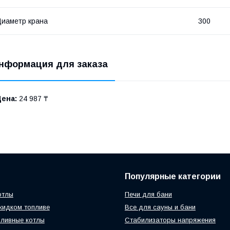
иаметр крана
300
нформация для заказа
Цена:
24 987 ₸
Популярные категории
отлы
Печи для бани
жидком топливе
Все для сауны и бани
ливные котлы
Стабилизаторы напряжения