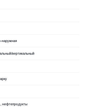
я-наружная
альный/вертикальный
арку
з, нефтепродукты