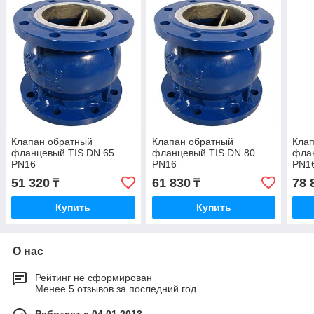
Клапан обратный
Клапан обратный
Кла
фланцевый TIS DN 65
фланцевый TIS DN 80
фла
PN16
PN16
PN1
51 320
61 830
78 
₸
₸
Купить
Купить
О нас
Рейтинг не сформирован
Менее 5 отзывов за последний год