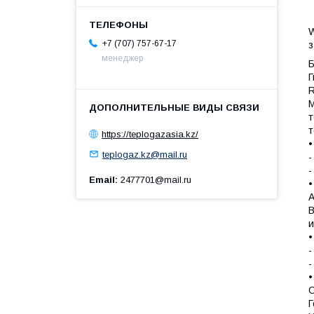
W
+7 (707) 757-67-17
з
менеджер
Б
Г
R
М
т
т
https://teplogazasia.kz/
•
teplogaz.kz@mail.ru
-
-
Email
2477701@mail.ru
•
A
В
и
•
-
-
•
O
Г