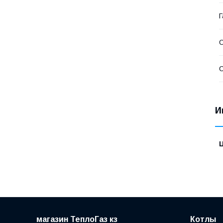
Г
О
С
И
магазин ТеплоГаз кз
Котлы